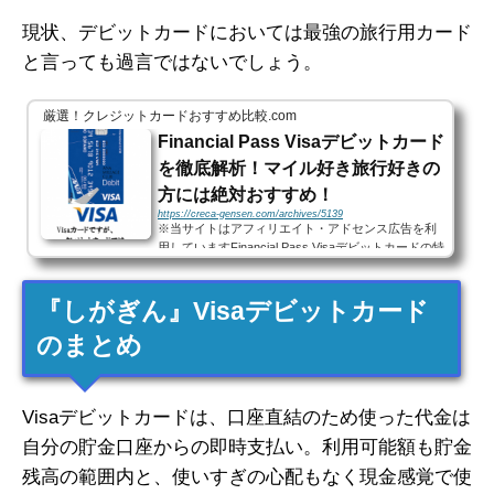
現状、デビットカードにおいては最強の旅行用カード
と言っても過言ではないでしょう。
厳選！クレジットカードおすすめ比較.com
Financial Pass Visaデビットカード
を徹底解析！マイル好き旅行好きの
方には絶対おすすめ！
https://creca-gensen.com/archives/5139
※当サイトはアフィリエイト・アドセンス広告を利
用していますFinancial Pass Visaデビットカードの特
徴Financial Pass Visaデビットカードは、「ICキャッ
シュカード」+「Visaデビット」+「ANAマイレージ
『しがぎん』Visaデビットカード
クラブ」の3つの...
のまとめ
Visaデビットカードは、口座直結のため使った代金は
自分の貯金口座からの即時支払い。利用可能額も貯金
残高の範囲内と、使いすぎの心配もなく現金感覚で使