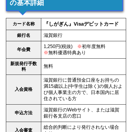
の基本詳細
カード名称
『しがぎん』Visaデビットカード
銀行名
滋賀銀行
1,250円(税抜)
※
初年度無料
年会費
※
無料優遇特典あり
新規発行手数
無料
料
滋賀銀行に普通預金口座をお持ちの
満15歳以上(中学生は除く)の個人およ
入会資格
び個人事業主の方で、日本国内に居
住されている方
滋賀銀行のWebサイト、または滋賀
申込方法
銀行各支店の窓口
総合的判断により発行されない場合
入会審査