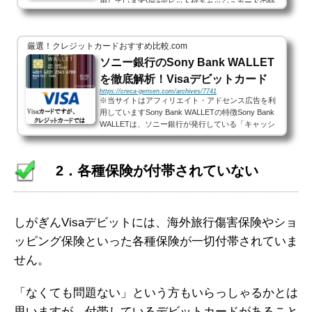
用していますVisaデビット付キャッシュカードの特
徴Visaデビット付キャッシュカードは、住信SBIネッ
ト銀行が平成28年1月27日(水)より発行を開始した
「ICキャッシュカード...
厳選！クレジットカードおすすめ比較.com
ソニー銀行のSony Bank WALLET
を徹底解析！Visaデビットカード
https://creca-gensen.com/archives/7741
※当サイトはアフィリエイト・アドセンス広告を利
用していますSony Bank WALLETの特徴Sony Bank
WALLETは、ソニー銀行が発行している「キャッシ
ュカード」と「Visaデビット機能」が一体になった
年会費無料のVisaデビット...
2．各種保険が付帯されていない
しがぎんVisaデビットには、海外旅行傷害保険やショ
ッピング保険といった各種保険が一切付帯されていま
せん。
「なくても問題ない」という方もいらっしゃるかとは
思いますが、付帯しているデビットカードがあること