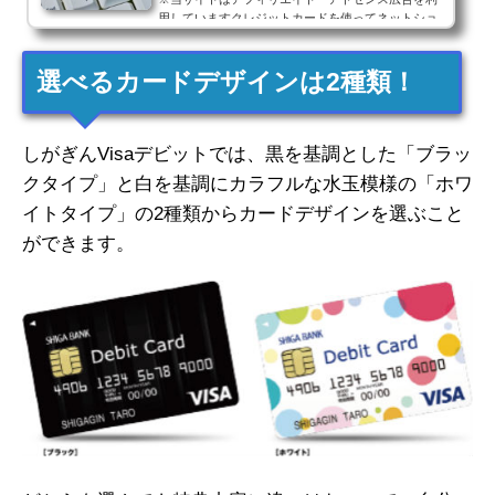
用していますクレジットカードを使ってネットショ
ッピングをすると、カード番号や名前、有効期限と
いったカード情報の入力以外に、IDやパスワードの
選べるカードデザインは2種類！
入力を別にもとめられ...
しがぎんVisaデビットでは、黒を基調とした「ブラッ
クタイプ」と白を基調にカラフルな水玉模様の「ホワ
イトタイプ」の2種類からカードデザインを選ぶこと
ができます。