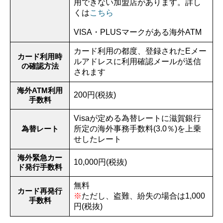
用できない加盟店があります。詳し
くは
こちら
VISA・PLUSマークがある海外ATM
カード利用の都度、登録されたEメー
カード利用時
ルアドレスに利用確認メールが送信
の確認方法
されます
海外ATM利用
200円(税抜)
手数料
Visaが定める為替レートに滋賀銀行
為替レート
所定の海外事務手数料(3.0％)を上乗
せしたレート
海外緊急カー
10,000円(税抜)
ド発行手数料
無料
カード再発行
※
ただし、盗難、紛失の場合は1,000
手数料
円(税抜)