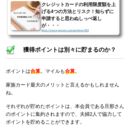
クレジットカードの利用限度額を上
げる4つの方法とリスク！知らずに
申請すると思わぬしっぺ返し
が・・・
https://creca-gensen.com/archives/363
※当サイトはアフィリエイト・アドセンス広告を利用していますクレジッ
トカードは非常に便利なアイテムだけど、利用限度額が低いと肝心な時に
使えないこともしばしば。そんな時には必ずこう思うはずです。「もっと
獲得ポイントは別々に貯まるのか？
限度額...
ポイントは
合算
。マイルも
合算
。
家族カード最大のメリットと言えるかもしれません
ね。
それぞれが貯めたポイントは、本会員である旦那さん
のポイントに集約されますので、夫婦2人で協力して
ポイントを貯めることができます。