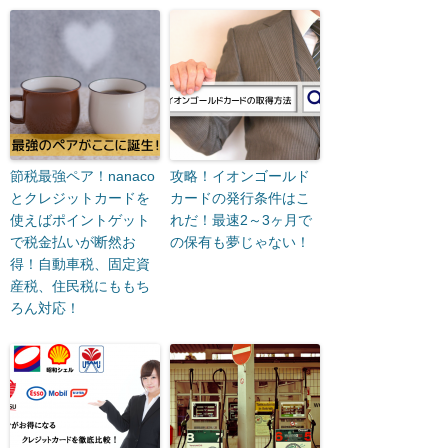
節税最強ペア！nanaco
攻略！イオンゴールド
とクレジットカードを
カードの発行条件はこ
使えばポイントゲット
れだ！最速2～3ヶ月で
で税金払いが断然お
の保有も夢じゃない！
得！自動車税、固定資
産税、住民税にももち
ろん対応！