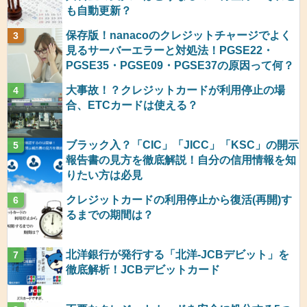
も自動更新？
保存版！nanacoのクレジットチャージでよく
見るサーバーエラーと対処法！PGSE22・
PGSE35・PGSE09・PGSE37の原因って何？
大事故！？クレジットカードが利用停止の場
合、ETCカードは使える？
ブラック入？「CIC」「JICC」「KSC」の開示
報告書の見方を徹底解説！自分の信用情報を知
りたい方は必見
クレジットカードの利用停止から復活(再開)す
るまでの期間は？
北洋銀行が発行する「北洋-JCBデビット」を
徹底解析！JCBデビットカード