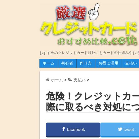
おすすめのクレジットカード以外にもカードの仕組みやお
ホーム
初心者
作り方
お得に活用
支払い
ホーム
>
支払い
>
危険！クレジットカ
際に取るべき対処に
facebook
tweet -