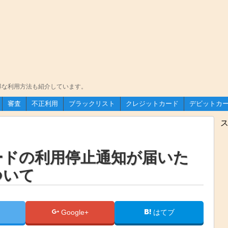
得な利用方法も紹介しています。
審査
不正利用
ブラックリスト
クレジットカード
デビットカ
楽天カード
Yahoo! JAPANカード
イオンカード
オリコカード
基本的なこ
楽天デビッ
Visaデビッ
JCBデビッ
おすすめ・
ス
ードの利用停止通知が届いた
ついて
Google+
はてブ