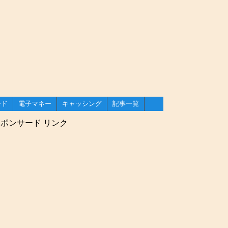
ード
電子マネー
キャッシング
記事一覧
WAON
nanaco
と
トカード
トカード
トカード
比較
コンビニで使える電子マネー
ポンサード リンク