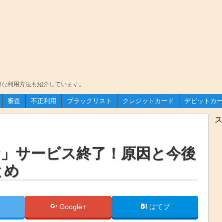
得な利用方法も紹介しています。
審査
不正利用
ブラックリスト
クレジットカード
デビットカ
楽天カード
Yahoo! JAPANカード
イオンカード
オリコカード
基本的なこ
楽天デビッ
Visaデビッ
JCBデビッ
おすすめ・
ス
ay」サービス終了！原因と今後
とめ
Google+
はてブ