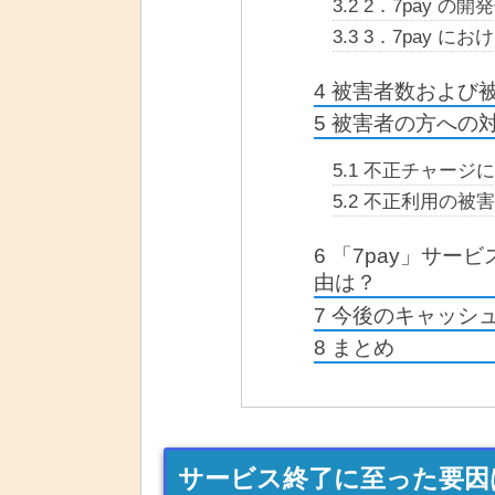
3.2
2．7pay の開
3.3
3．7pay に
4
被害者数および
5
被害者の方への
5.1
不正チャージに
5.2
不正利用の被害
6
「7pay」サー
由は？
7
今後のキャッシ
8
まとめ
サービス終了に至った要因