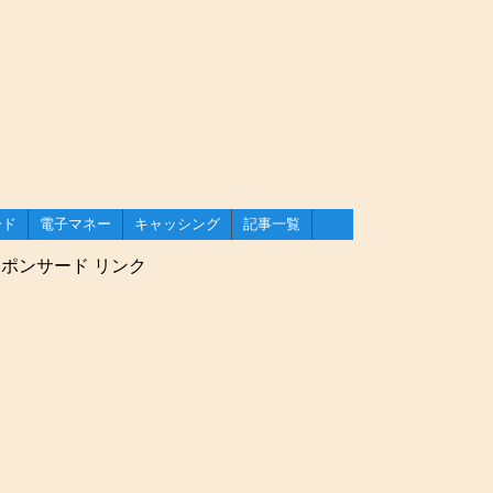
ード
電子マネー
キャッシング
記事一覧
WAON
nanaco
と
トカード
トカード
トカード
比較
コンビニで使える電子マネー
ポンサード リンク