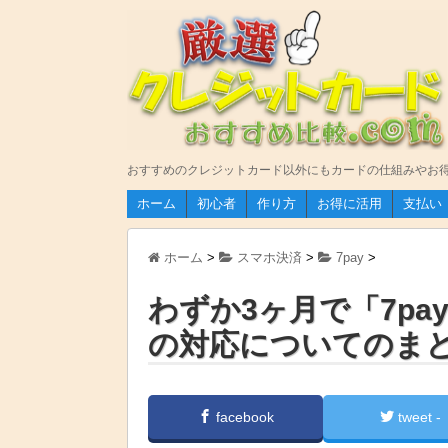
おすすめのクレジットカード以外にもカードの仕組みやお
ホーム
初心者
作り方
お得に活用
支払い
ホーム
>
スマホ決済
>
7pay
>
わずか3ヶ月で「7p
の対応についてのま
facebook
tweet -