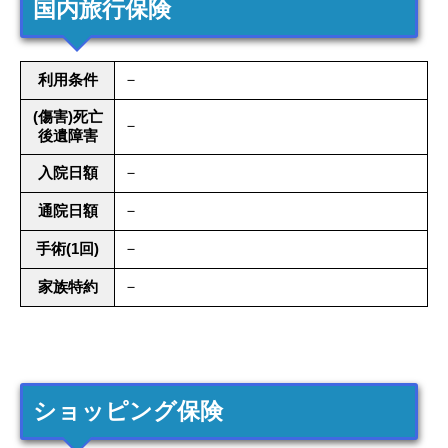
国内旅行保険
利用条件
－
(傷害)死亡
－
後遺障害
入院日額
－
通院日額
－
手術(1回)
－
家族特約
－
ショッピング保険