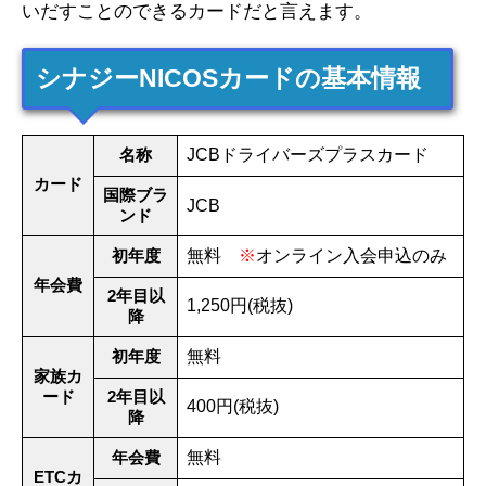
いだすことのできるカードだと言えます。
シナジーNICOSカードの基本情報
名称
JCBドライバーズプラスカード
カード
国際ブラ
JCB
ンド
初年度
無料
※
オンライン入会申込のみ
年会費
2年目以
1,250円(税抜)
降
初年度
無料
家族カ
ード
2年目以
400円(税抜)
降
年会費
無料
ETCカ