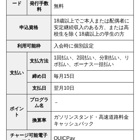
ード
発行手数
無料
料
18歳以上でご本人または配偶者に
申込資格
安定継続収入のある方、または高
校生を除く18歳以上の学生の方
利用可能枠
入会時に個別設定
1回払い、2回払い、分割払い、リ
支払方法
ボ払い、ボーナス一括払い
支払い
締め日
毎月15日
支払日
翌月10日
プログラ
－
ム名
ポイン
ト
ガソリンスタンド・高速道路料金
換算率
キャッシュバック
チャージ可能電子
QUICPay