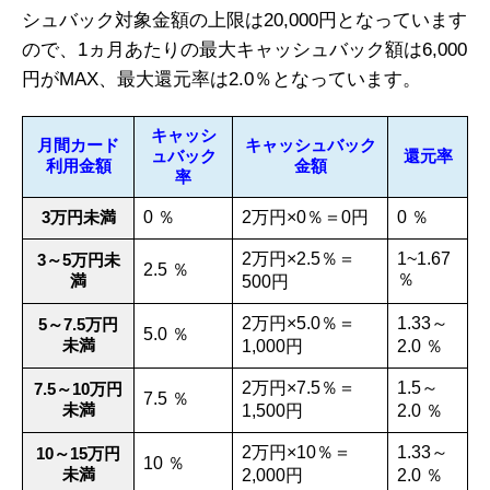
シュバック対象金額の上限は20,000円となっています
ので、1ヵ月あたりの最大キャッシュバック額は6,000
円がMAX、最大還元率は2.0％となっています。
キャッシ
月間カード
キャッシュバック
ュバック
還元率
利用金額
金額
率
3万円未満
0 ％
2万円×0％＝0円
0 ％
2万円×2.5％＝
1~1.67
3～5万円未
2.5 ％
％
満
500円
2万円×5.0％＝
1.33～
5～7.5万円
5.0 ％
未満
1,000円
2.0 ％
2万円×7.5％＝
1.5～
7.5～10万円
7.5 ％
未満
1,500円
2.0 ％
2万円×10％＝
1.33～
10～15万円
10 ％
未満
2,000円
2.0 ％