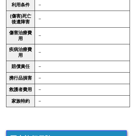
利用条件
－
(傷害)死亡
－
後遺障害
傷害治療費
－
用
疾病治療費
－
用
賠償責任
－
携行品損害
－
救護者費用
－
家族特約
－